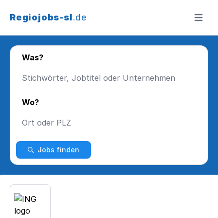
Regiojobs-sl
.de
Menü ö
Was?
Wo?
Jobs finden