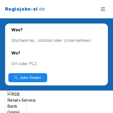
Regiojobs-sl
.de
Menü ö
Was?
Wo?
Jobs finden