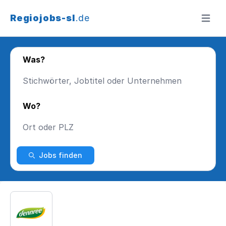
Regiojobs-sl
.de
Menü ö
Was?
Wo?
Jobs finden