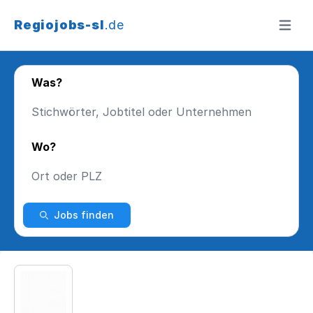
Regiojobs-sl
.de
Menü ö
Was?
Wo?
Jobs finden