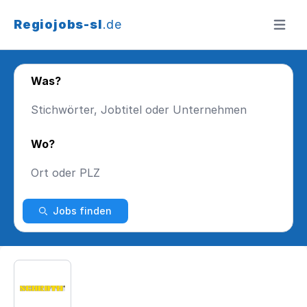
Regiojobs-sl
.de
Menü ö
Was?
Wo?
Jobs finden