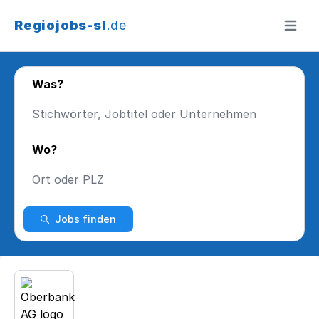
Regiojobs-sl
.de
Menü ö
Was?
Wo?
Jobs finden