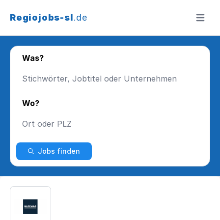
Regiojobs-sl
.de
Menü ö
Was?
Wo?
Jobs finden