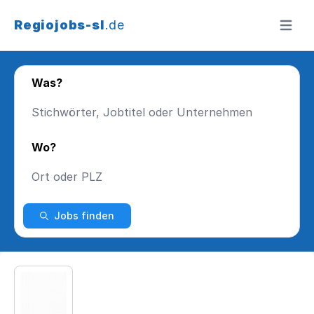
Regiojobs-sl
.de
Menü ö
Was?
Wo?
Jobs finden