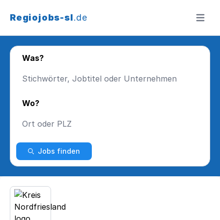
Regiojobs-sl
.de
Menü ö
Was?
Wo?
Jobs finden