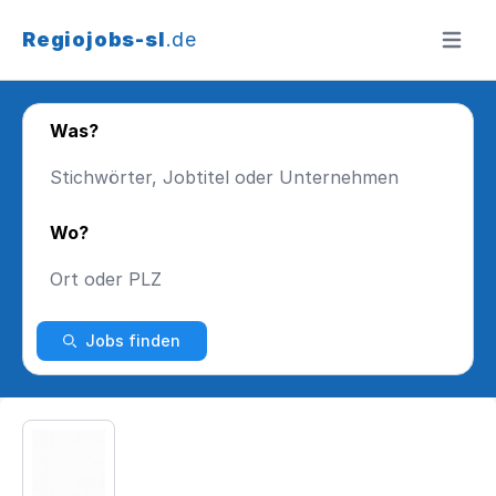
Regiojobs-sl
.de
Menü ö
Was?
Wo?
Jobs finden