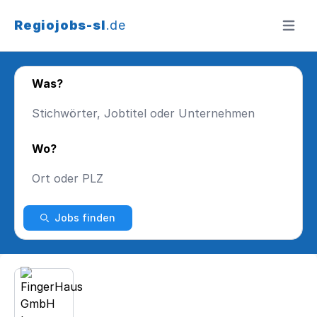
Regiojobs-sl
.de
Menü ö
Was?
Wo?
Jobs finden