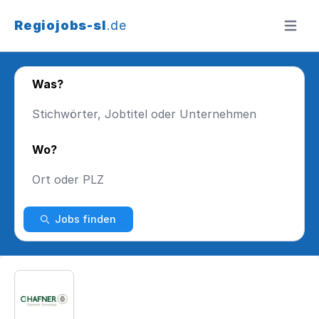
Regiojobs-sl
.de
Menü ö
Was?
Wo?
Jobs finden