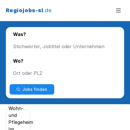
Regiojobs-sl
.de
Menü ö
Was?
Wo?
Jobs finden