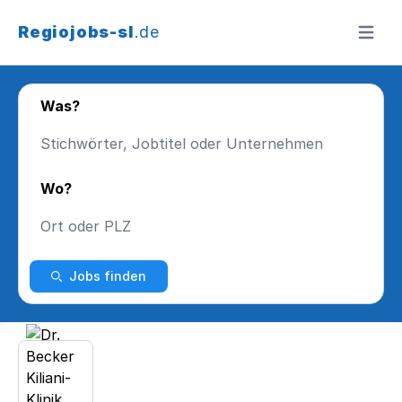
Regiojobs-sl
.de
Menü ö
Was?
Wo?
Jobs finden