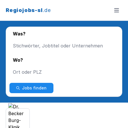
Regiojobs-sl
.de
Menü ö
Was?
Wo?
Jobs finden