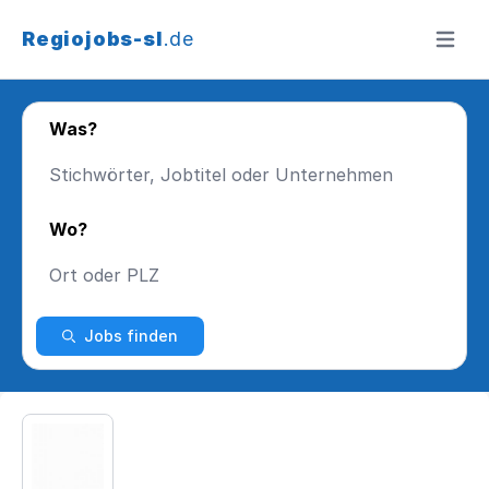
Regiojobs-sl
.de
Menü ö
Was?
Wo?
Jobs finden